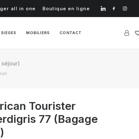
ger all in one
Boutique en ligne
 SIÈGES
MOBILIERS
CONTACT
 séjour)
our)
rican Tourister
erdigris 77 (Bagage
)