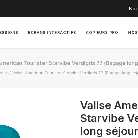
Ker
RESSIONS
ECRANS INTERACTIFS
COPIEURS PRO
NOS
American Tourister Starvibe Verdigris 77 (Bagage long
ueil
Valise American Tourister Starvibe Verdigris 77 (Bagage long séj
Valise Ame
Starvibe V
long séjour