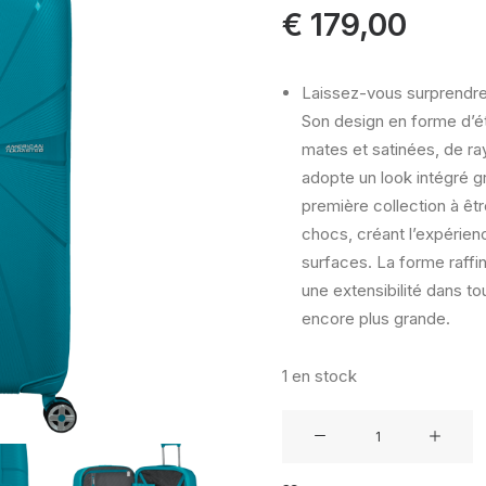
€
179,00
Laissez-vous surprendre 
Son design en forme d’é
mates et satinées, de ray
adopte un look intégré g
première collection à êt
chocs, créant l’expérien
surfaces. La forme raffi
une extensibilité dans to
encore plus grande.
1 en stock
quantité
de
Valise