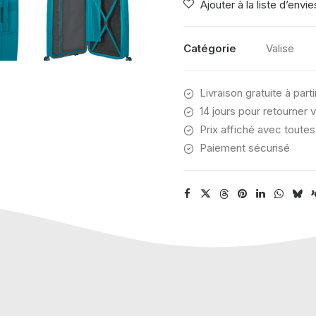
Ajouter à la liste d’envie
American
Tourister
Starvibe
Catégorie
Valise
Verdigris
77
Livraison gratuite à part
(Bagage
long
14 jours pour retourner v
séjour)
Prix affiché avec toutes
Paiement sécurisé