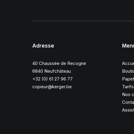
Adresse
Men
40 Chaussée de Recogne
Accue
6840 Neufchâteau
Bouti
+32 (0) 61 27 96 77
Papet
copieur@kerger.be
Tarif
Nos c
Conta
Assis