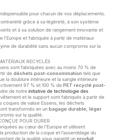
 indispensable pour chacun de vos déplacements.
contrariété grâce à sa légèreté, à son système
oints et à sa solution de rangement innovante et
e l’Europe et fabriquée à partir de matériaux
yme de durabilité sans aucun compromis sur la
 MATÉRIAUX RECYCLÉS
sens sont fabriquées avec au moins 70 % de
rtir de
déchets post-consommation
tels que
ue la doublure intérieure et la sangle intérieure
ectivement 97 % et 100 % de
PET recyclé post-
cadre de notre
initiative de technologie des
evêtement et le support sont fabriqués à partir de
s coques de valise Essens, les déchets
sont transformés en un
bagage durable, léger
romis sur la qualité.
 CONÇUE POUR DURER
riquées au cœur de l’Europe et utilisent
la production de la coque et l’assemblage du
onstant de la qualité vous garantit un
produit