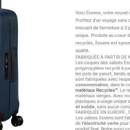
Voici Essens, votre nouvel
Profitez d’un voyage sans 
innovant de fermeture à 3 p
unique. Produite au coeur d
recyclés, Essens est synon
qualité.
FABRIQUÉE À PARTIR DE
Les coques des valises Es
polypropylène recyclé à pa
les pots de yaourt, tandis q
sont fabriquées avec resp
consommation
, dans le 
matériaux Recyclex™
. Le r
matériaux vierges. Avec no
plastiques à usage unique 
et solide
, sans aucun comp
FABRIQUÉE EN EUROPE ,
Les valises Essens sont fab
de
l’électricité verte
pour 
produit final. Notre souci c