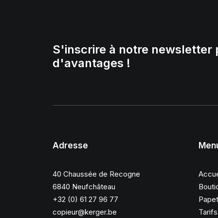
S'inscrire à notre newsletter 
d'avantages !
Adresse
Men
40 Chaussée de Recogne
Accue
6840 Neufchâteau
Bouti
+32 (0) 61 27 96 77
Papet
copieur@kerger.be
Tarif