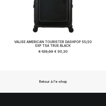
VALISE AMERICAN TOURISTER DASHPOP 55/20
EXP TSA TRUE BLACK
AJOUTER AU PANIER
Le
Le
€
129,00
€
90,30
prix
prix
initial
actuel
était :
est :
€ 129,00.
€ 90,30.
Retour à l'e-shop