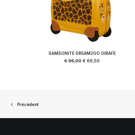
SAMSONITE DREAM2GO GIRAFE
AJOUTER AU PANIER
Le
Le
€
95,00
€
66,50
prix
prix
initial
actuel
était :
est :
€ 95,00.
€ 66,50.
Précédent