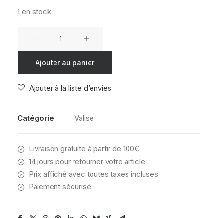
1 en stock
quantité
de
Valise
Ajouter au panier
American
Tourister
Ajouter à la liste d’envies
Air
Move
75
Catégorie
Valise
Bleu
marine
Livraison gratuite à partir de 100€
foncé
14 jours pour retourner votre article
Prix affiché avec toutes taxes incluses
Paiement sécurisé