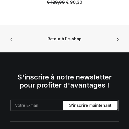
Le
Le
€
129,00
€
90,30
prix
prix
initial
actuel
était :
est :
€ 129,00.
€ 90,30.
Retour à l'e-shop
S'inscrire à notre newsletter
pour profiter d'avantages !