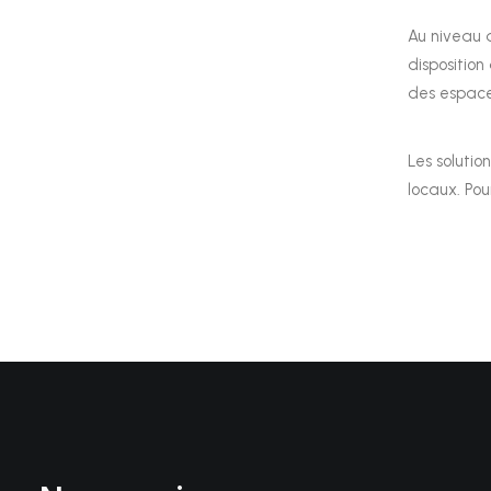
Au niveau 
dispositio
des espaces
Les solutio
locaux. Pou