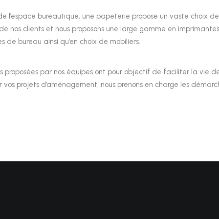
de l’espace bureautique, une papeterie propose un vaste choix de 
n de nos clients et nous proposons une large gamme en imprimantes
 de bureau ainsi qu’en choix de mobiliers.
ns proposées par nos équipes ont pour objectif de faciliter la vie de
r vos projets d’aménagement, nous prenons en charge les démarches