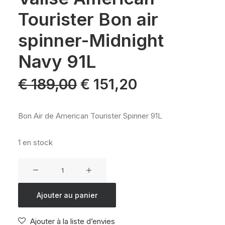
Tourister Bon air
spinner-Midnight
Navy 91L
Le
Le
€
189,00
€
151,20
prix
prix
initial
actuel
était :
est :
€ 189,00.
€ 151,20.
Bon Air de American Tourister Spinner 91L
1 en stock
quantité
de
Valise
Ajouter au panier
American
Tourister
Ajouter à la liste d’envies
Bon