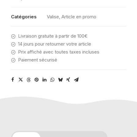
air
spinner-
Catégories
Valise
,
Article en promo
Midnight
Navy
Livraison gratuite à partir de 100€
91L
14 jours pour retourner votre article
Prix affiché avec toutes taxes incluses
Paiement sécurisé