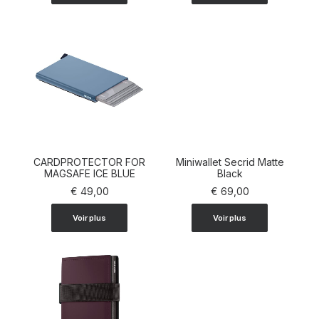
CARDPROTECTOR FOR
Miniwallet Secrid Matte
AJOUTER AU PANIER
MAGSAFE ICE BLUE
AJOUTER AU PANIER
Black
€
49,00
€
69,00
Voir plus
Voir plus