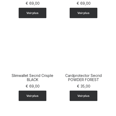
€
69,00
€
69,00
Voir plus
Voir plus
Slimwallet Secrid Crisple
Cardprotector Secrid
AJOUTER AU PANIER
BLACK
AJOUTER AU PANIER
POWDER FOREST
€
69,00
€
35,00
Voir plus
Voir plus