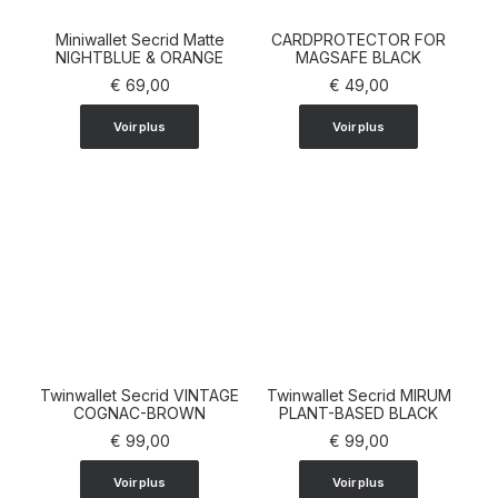
Miniwallet Secrid Matte
CARDPROTECTOR FOR
NIGHTBLUE & ORANGE
AJOUTER AU PANIER
AJOUTER AU PANIER
MAGSAFE BLACK
€
69,00
€
49,00
Voir plus
Voir plus
Twinwallet Secrid VINTAGE
Twinwallet Secrid MIRUM
AJOUTER AU PANIER
COGNAC-BROWN
PLANT-BASED BLACK
AJOUTER AU PANIER
€
99,00
€
99,00
Voir plus
Voir plus