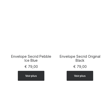
Envelope Secrid Pebble
Envelope Secrid Original
AJOUTER AU PANIER
Ice Blue
AJOUTER AU PANIER
Black
€
79,00
€
79,00
Voir plus
Voir plus