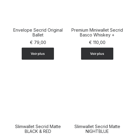
Envelope Secrid Original
Premium Miniwallet Secrid
AJOUTER AU PANIER
Ballet
AJOUTER AU PANIER
Basco Whiskey +
€
79,00
€
110,00
Voir plus
Voir plus
Slimwallet Secrid Matte
Slimwallet Secrid Matte
AJOUTER AU PANIER
BLACK & RED
AJOUTER AU PANIER
NIGHTBLUE