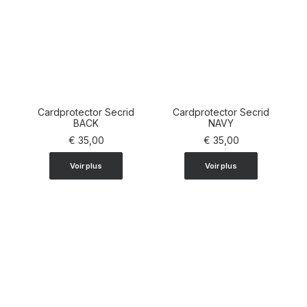
Cardprotector Secrid
Cardprotector Secrid
AJOUTER AU PANIER
BACK
AJOUTER AU PANIER
NAVY
€
35,00
€
35,00
Voir plus
Voir plus