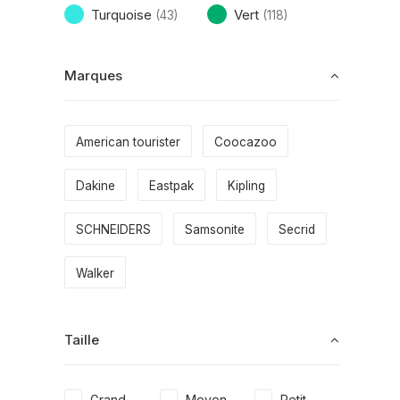
Turquoise
Vert
(43)
(118)
Marques
American tourister
Coocazoo
Dakine
Eastpak
Kipling
SCHNEIDERS
Samsonite
Secrid
Walker
Taille
Grand
Moyen
Petit