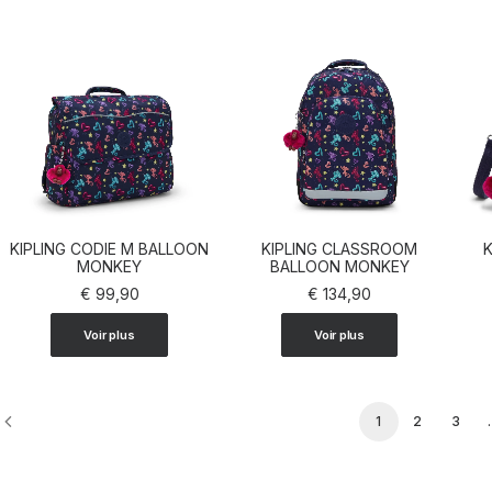
KIPLING CODIE M BALLOON
KIPLING CLASSROOM
K
AJOUTER AU PANIER
MONKEY
AJOUTER AU PANIER
BALLOON MONKEY
€
99,90
€
134,90
Voir plus
Voir plus
1
2
3