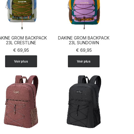
AKINE GROM BACKPACK
DAKINE GROM BACKPACK
AJOUTER AU PANIER
23L CRESTLINE
AJOUTER AU PANIER
23L SUNDOWN
€
69,95
€
69,95
Voir plus
Voir plus