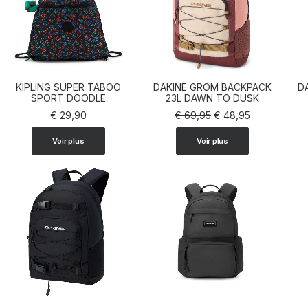
KIPLING SUPER TABOO
DAKINE GROM BACKPACK
D
AJOUTER AU PANIER
SPORT DOODLE
23L DAWN TO DUSK
AJOUTER AU PANIER
Le
Le
€
29,90
€
69,95
€
48,95
prix
prix
initial
actuel
Voir plus
Voir plus
était :
est :
€ 69,95.
€ 48,95.