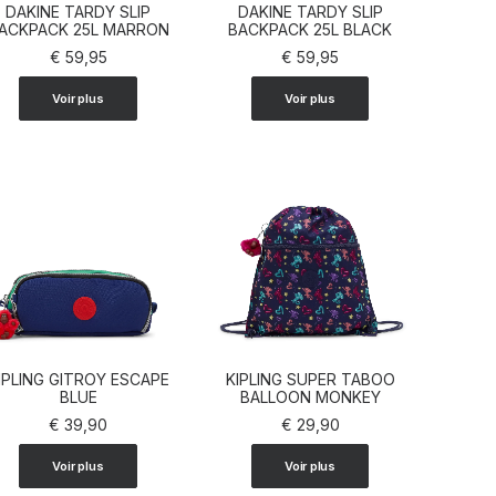
DAKINE TARDY SLIP
DAKINE TARDY SLIP
ACKPACK 25L MARRON
AJOUTER AU PANIER
BACKPACK 25L BLACK
AJOUTER AU PANIER
€
59,95
€
59,95
Voir plus
Voir plus
IPLING GITROY ESCAPE
KIPLING SUPER TABOO
AJOUTER AU PANIER
BLUE
AJOUTER AU PANIER
BALLOON MONKEY
€
39,90
€
29,90
Voir plus
Voir plus