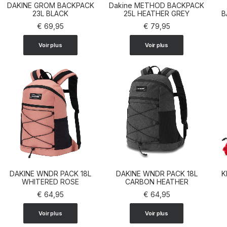
DAKINE GROM BACKPACK
Dakine METHOD BACKPACK
AJOUTER AU PANIER
23L BLACK
AJOUTER AU PANIER
25L HEATHER GREY
B
€
69,95
€
79,95
Voir plus
Voir plus
DAKINE WNDR PACK 18L
DAKINE WNDR PACK 18L
K
AJOUTER AU PANIER
WHITERED ROSE
AJOUTER AU PANIER
CARBON HEATHER
€
64,95
€
64,95
Voir plus
Voir plus