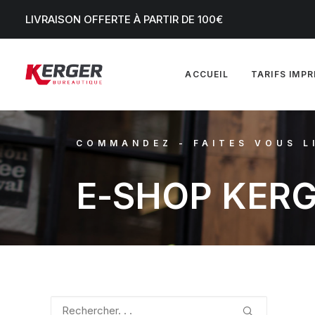
LIVRAISON OFFERTE À PARTIR DE 100€
ACCUEIL
TARIFS IMP
COMMANDEZ - FAITES VOUS L
E
-
S
H
O
P
K
E
R