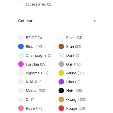
Accessoires
(2)
Couleur
BEIGE
Blanc
(3)
(14)
Bleu
Brun
(291)
(32)
Champagne
Doré
(1)
(1)
Fuschia
Gris
(29)
(112)
Imprimé
Jaune
(157)
(35)
KHAKI
Lilas
(9)
(12)
Mauve
Noir
(56)
(165)
Or
Orange
(1)
(20)
Rose
Rouge
(173)
(26)