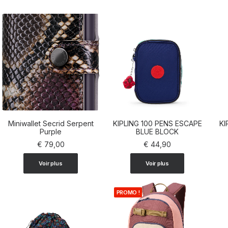
Miniwallet Secrid Serpent
KIPLING 100 PENS ESCAPE
KI
AJOUTER AU PANIER
Purple
AJOUTER AU PANIER
BLUE BLOCK
€
79,00
€
44,90
Voir plus
Voir plus
PROMO !