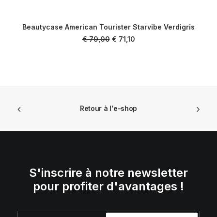
Beautycase American Tourister Starvibe Verdigris
AJOUTER AU PANIER
Le
Le
€
79,00
€
71,10
prix
prix
initial
actuel
était :
est :
€ 79,00.
€ 71,10.
Retour à l'e-shop
S'inscrire à notre newsletter
pour profiter d'avantages !