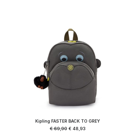
Kipling FASTER BACK TO GREY
AJOUTER AU PANIER
Le
Le
€
69,90
€
48,93
prix
prix