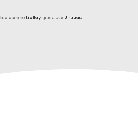
tilisé comme
trolley
grâce aux
2 roues