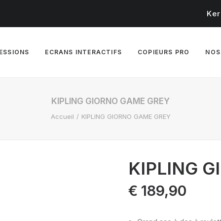
Ker
RESSIONS
ECRANS INTERACTIFS
COPIEURS PRO
NOS
KIPLING GIORNO GAME GREY
Accueil
KIPLING GIORNO GAME GREY
KIPLING 
€
189,90