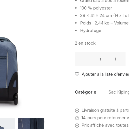
Grand sac à dos à roulet
100 % polyester
38 x 41 x 24 cm (H x l x 
Poids : 2,44 kg – Volume 
Hydrofuge
2 en stock
quantité
de
KIPLING
Ajouter à la liste d’envie
GIORNO
GAME
GREY
Catégorie
Sac Kiplin
Livraison gratuite à part
14 jours pour retourner v
Prix affiché avec toutes