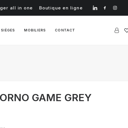
ger all in one
Boutique en ligne
 SIÈGES
MOBILIERS
CONTACT
GIORNO GAME GREY