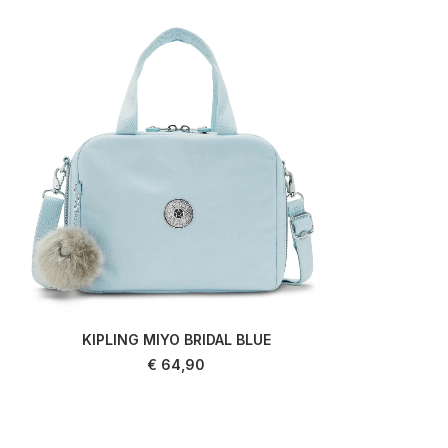
KIPLING MIYO BRIDAL BLUE
KI
AJOUTER AU PANIER
€
64,90