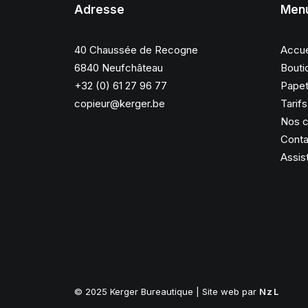
Adresse
Men
40 Chaussée de Recogne
Accue
6840 Neufchâteau
Bouti
+32 (0) 61 27 96 77
Papet
copieur@kerger.be
Tarif
Nos c
Conta
Assis
© 2025 Kerger Bureautique | Site web par
NzL