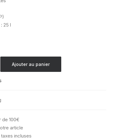
tes
P)
: 25 l
Ajouter au panier
s
g
ir de 100€
otre article
 taxes incluses