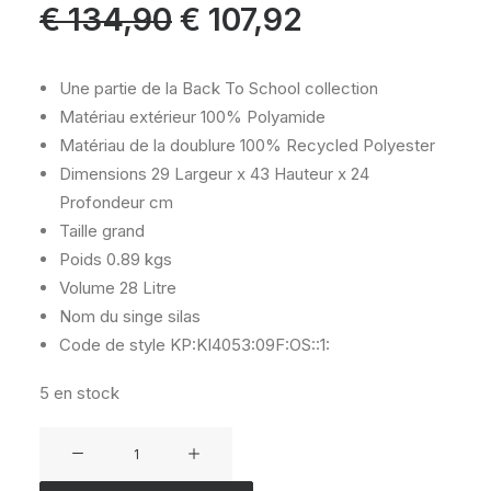
Le
Le
€
134,90
€
107,92
prix
prix
initial
actuel
était :
est :
€ 134,90.
€ 107,92.
Une partie de la Back To School collection
Matériau extérieur
100% Polyamide
Matériau de la doublure
100% Recycled Polyester
Dimensions
29 Largeur x 43 Hauteur x 24
Profondeur cm
Taille
grand
Poids
0.89 kgs
Volume
28 Litre
Nom du singe
silas
Code de style
KP:KI4053:09F:OS::1:
5 en stock
quantité
de