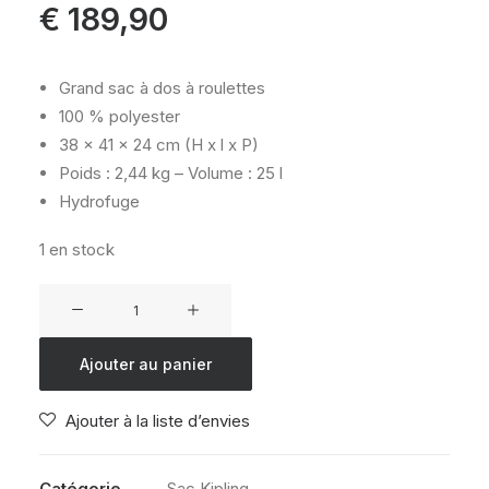
€
189,90
Grand sac à dos à roulettes
100 % polyester
38 x 41 x 24 cm (H x l x P)
Poids : 2,44 kg – Volume : 25 l
Hydrofuge
1 en stock
quantité
de
KIPLING
Ajouter au panier
GIORNO
TREASURE
Ajouter à la liste d’envies
GREEN
Catégorie
Sac Kipling