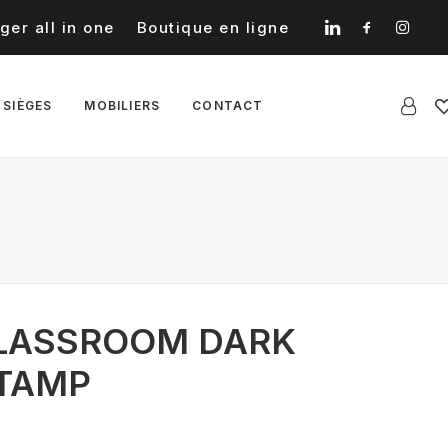
ger all in one
Boutique en ligne
 SIÈGES
MOBILIERS
CONTACT
CLASSROOM DARK
TAMP