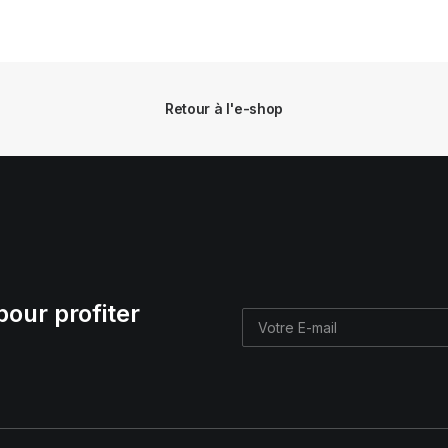
initial
actuel
était :
est :
€ 134,90.
€ 94,43.
Retour à l'e-shop
pour profiter