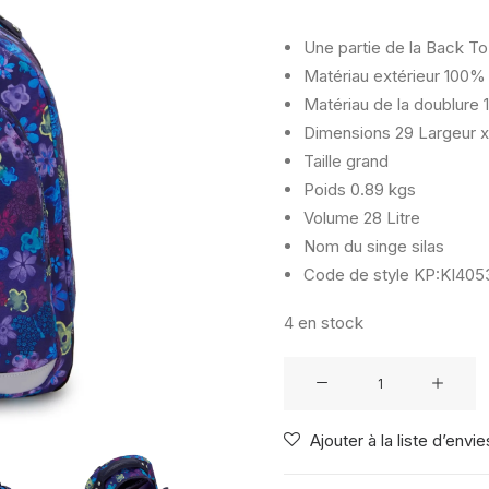
Une partie de la Back To
Matériau extérieur
100% 
Matériau de la doublure
1
Dimensions
29 Largeur x
Taille
grand
Poids
0.89 kgs
Volume
28 Litre
Nom du singe
silas
Code de style
KP:KI4053
4 en stock
quantité
de
KIPLING
Ajouter à la liste d’envie
CLASSROOM
DARK