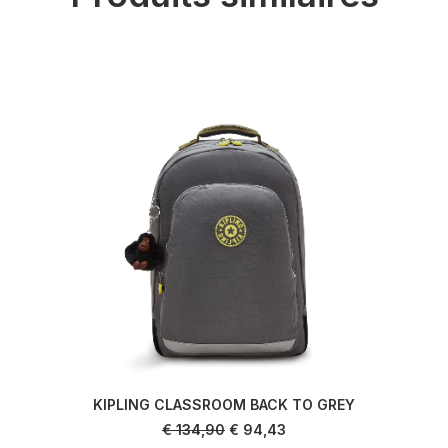
KIPLING CLASSROOM BACK TO GREY
LIRE LA SUITE
Le
Le
€
134,90
€
94,43
prix
prix