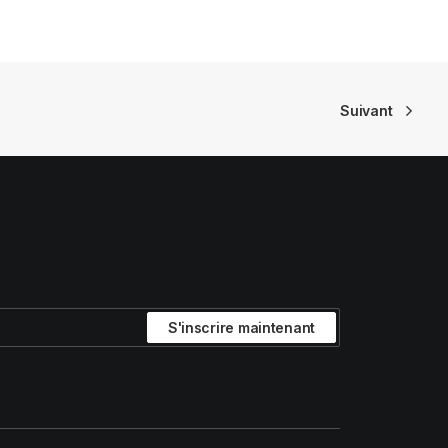
initial
actuel
était :
est :
€ 119,90.
€ 83,93.
Suivant