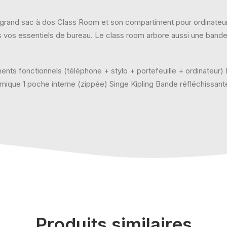
 le grand sac à dos Class Room et son compartiment pour ordinate
us vos essentiels de bureau. Le class room arbore aussi une bande ré
nts fonctionnels (téléphone + stylo + portefeuille + ordinateur)
ique 1 poche interne (zippée) Singe Kipling Bande réfléchissant
Produits similaires