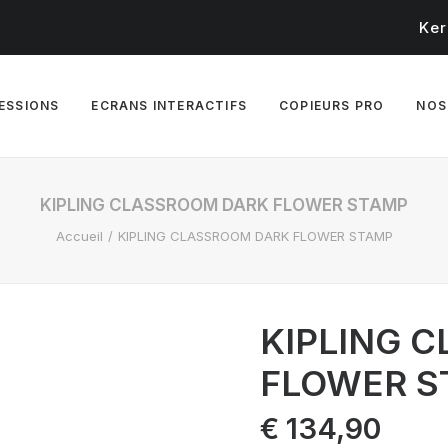
Ker
RESSIONS
ECRANS INTERACTIFS
COPIEURS PRO
NOS
KIPLING CLASSROOM DARK FLOWER STAMP
Accueil
KIPLING CLASSROOM DARK FLOWER STAMP
KIPLING 
FLOWER S
€
134,90