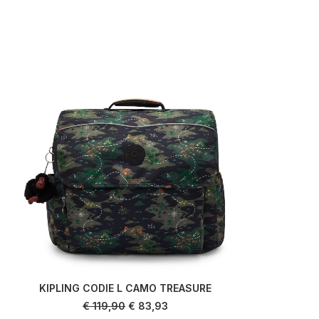
KIPLING CODIE L CAMO TREASURE
LIRE LA SUITE
Le
Le
€
119,90
€
83,93
prix
prix