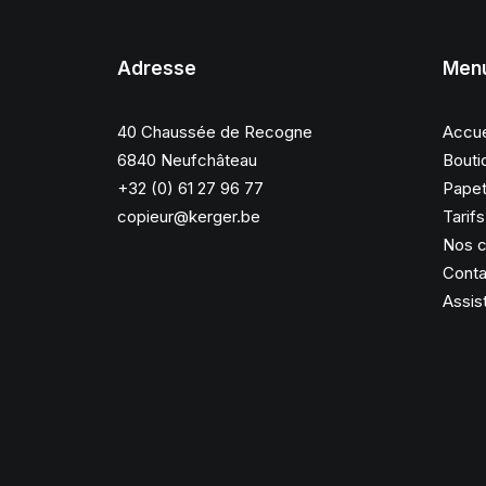
Adresse
Men
40 Chaussée de Recogne
Accue
6840 Neufchâteau
Bouti
+32 (0) 61 27 96 77
Papet
copieur@kerger.be
Tarif
Nos c
Conta
Assis