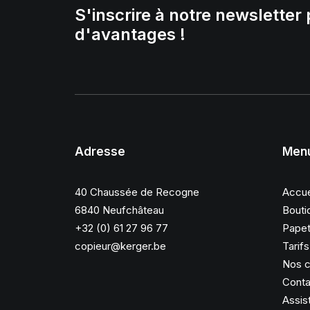
S'inscrire à notre newsletter 
d'avantages !
Adresse
Men
40 Chaussée de Recogne
Accue
6840 Neufchâteau
Bouti
+32 (0) 61 27 96 77
Papet
copieur@kerger.be
Tarif
Nos c
Conta
Assis