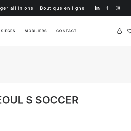
ger all in one
Boutique en ligne
 SIÈGES
MOBILIERS
CONTACT
EOUL S SOCCER