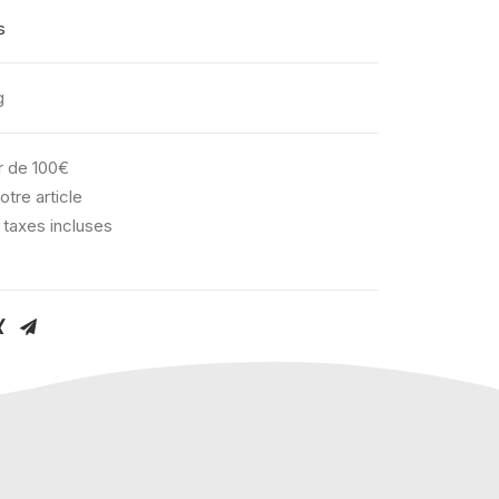
s
g
ir de 100€
otre article
 taxes incluses