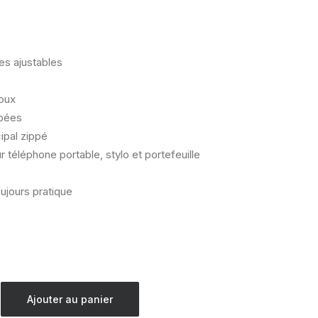
es ajustables
doux
ppées
ipal zippé
téléphone portable, stylo et portefeuille
oujours pratique
Ajouter au panier