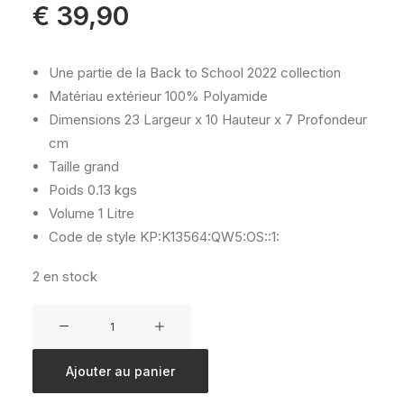
€
39,90
Une partie de la Back to School 2022 collection
Matériau extérieur
100% Polyamide
Dimensions
23 Largeur x 10 Hauteur x 7 Profondeur
cm
Taille
grand
Poids
0.13 kgs
Volume
1 Litre
Code de style
KP:K13564:QW5:OS::1:
2 en stock
quantité
de
KIPLING
Ajouter au panier
GITROY
RESORT