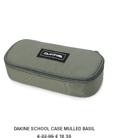
DAKINE SCHOOL CASE MULLED BASIL
EAS
AJOUTER AU PANIER
Le
Le
€
22,95
€
18,36