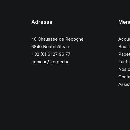
Adresse
Men
40 Chaussée de Recogne
Accue
6840 Neufchâteau
Bouti
+32 (0) 61 27 96 77
Papet
copieur@kerger.be
Tarif
Nos c
Conta
Assis