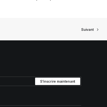
prix
prix
initial
actuel
était :
est :
€ 22,95.
€ 18,36.
Suivant