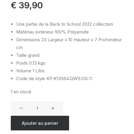
€
39,90
Une partie de la Back to School 2022 collection
Matériau extérieur
100% Polyamide
Dimensions
23 Largeur x 10 Hauteur x 7 Profondeur
cm
Taille
grand
Poids
0.13 kgs
Volume
1 Litre
Code de style
KP:K13564:QW5:OS::1:
1 en stock
quantité
de
KIPLING
Ajouter au panier
GITROY
GEO