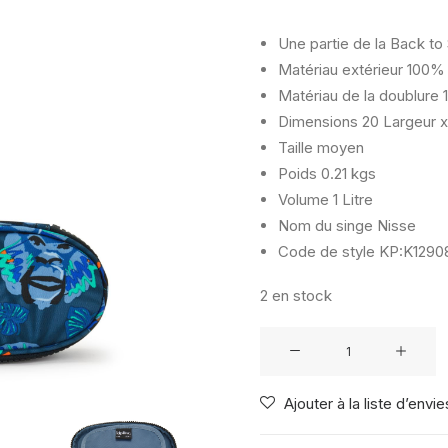
Une partie de la Back to
Matériau extérieur
100% 
Matériau de la doublure
1
Dimensions
20 Largeur x
Taille
moyen
Poids
0.21 kgs
Volume
1 Litre
Nom du singe
Nisse
Code de style
KP:K12908
2 en stock
quantité
de
KIPLING
Ajouter à la liste d’envie
DUOBOX
BLUE