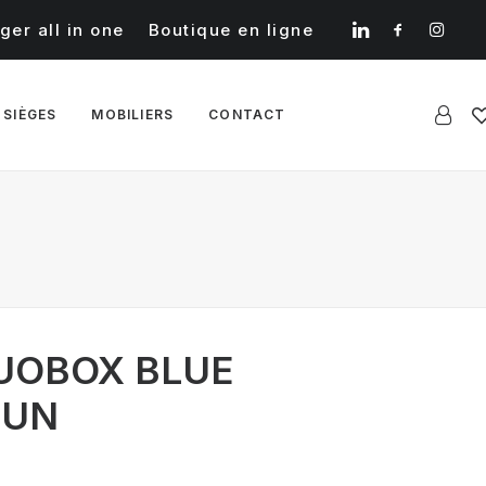
ger all in one
Boutique en ligne
 SIÈGES
MOBILIERS
CONTACT
DUOBOX BLUE
FUN