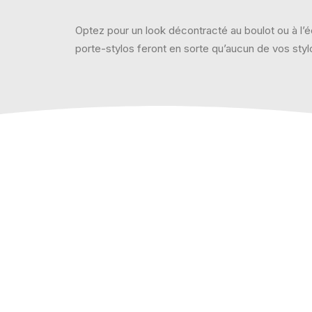
Optez pour un look décontracté au boulot ou à l’é
porte-stylos feront en sorte qu’aucun de vos styl