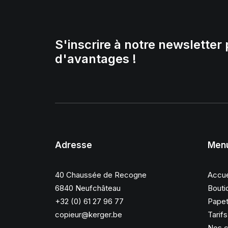
S'inscrire à notre newsletter 
d'avantages !
Adresse
Men
40 Chaussée de Recogne
Accue
6840 Neufchâteau
Bouti
+32 (0) 61 27 96 77
Papet
copieur@kerger.be
Tarif
Nos c