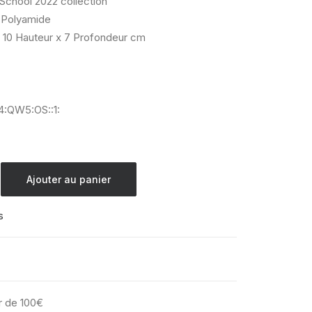
 School 2022 collection
Polyamide
 10 Hauteur x 7 Profondeur cm
:QW5:OS::1:
Ajouter au panier
s
ir de 100€