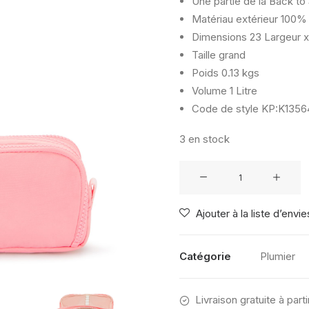
Une partie de la Back to
Matériau extérieur
100% 
Dimensions
23 Largeur x
Taille
grand
Poids
0.13 kgs
Volume
1 Litre
Code de style
KP:K13564
3 en stock
quantité
de
KIPLING
Ajouter à la liste d’envie
GITROY
CORAL
SEA
Catégorie
Plumier
Livraison gratuite à part