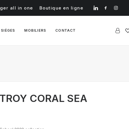
ger all in one
Boutique en ligne
 SIÈGES
MOBILIERS
CONTACT
ITROY CORAL SEA