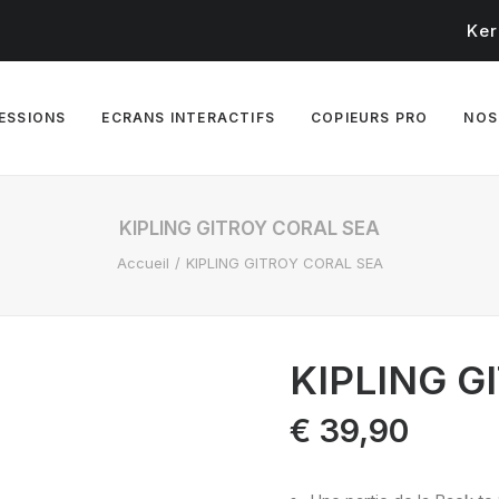
Ker
RESSIONS
ECRANS INTERACTIFS
COPIEURS PRO
NOS
KIPLING GITROY CORAL SEA
Accueil
KIPLING GITROY CORAL SEA
KIPLING G
€
39,90