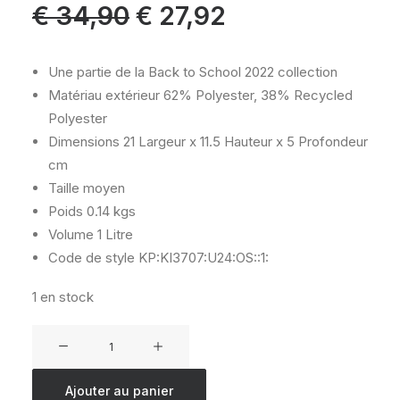
Le
Le
€
34,90
€
27,92
prix
prix
initial
actuel
était :
est :
€ 34,90.
€ 27,92.
Une partie de la Back to School 2022 collection
Matériau extérieur
62% Polyester, 38% Recycled
Polyester
Dimensions
21 Largeur x 11.5 Hauteur x 5 Profondeur
cm
Taille
moyen
Poids
0.14 kgs
Volume
1 Litre
Code de style
KP:KI3707:U24:OS::1:
1 en stock
quantité
de
KIPLING
Ajouter au panier
50