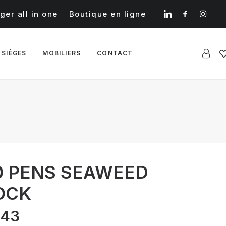
ger all in one
Boutique en ligne
 SIÈGES
MOBILIERS
CONTACT
50 PENS SEAWEED
OCK
Le
,43
prix