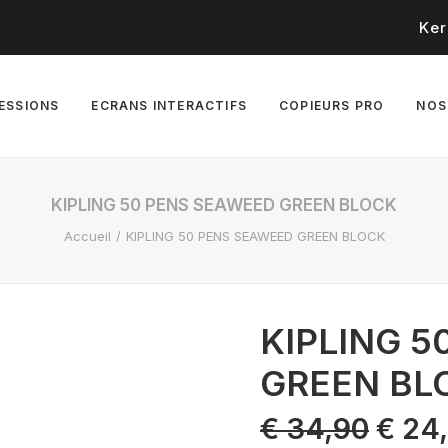
Ker
RESSIONS
ECRANS INTERACTIFS
COPIEURS PRO
NOS
KIPLING 50 PENS SEAWEED GREEN BLOCK
Accueil
KIPLING 50 PENS SEAWEED GREEN BLOCK
KIPLING 
GREEN BL
Le
€
34,90
€
24
prix