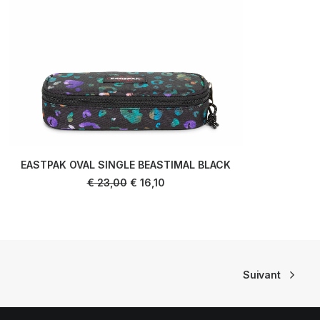
EASTPAK OVAL SINGLE BEASTIMAL BLACK
LIRE LA SUITE
Le
Le
€
23,00
€
16,10
prix
prix
initial
actuel
était :
est :
€ 23,00.
€ 16,10.
Suivant