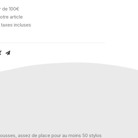
ir de 100€
otre article
 taxes incluses
trousses, assez de place pour au moins 50 stylos