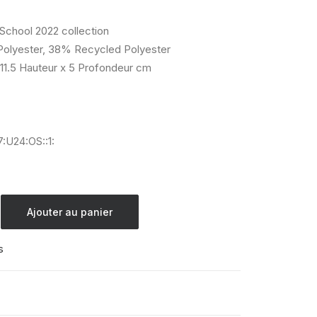
l
actuel
:
est :
,90.
€ 24,43.
 School 2022 collection
olyester, 38% Recycled Polyester
 11.5 Hauteur x 5 Profondeur cm
:U24:OS::1:
Ajouter au panier
s