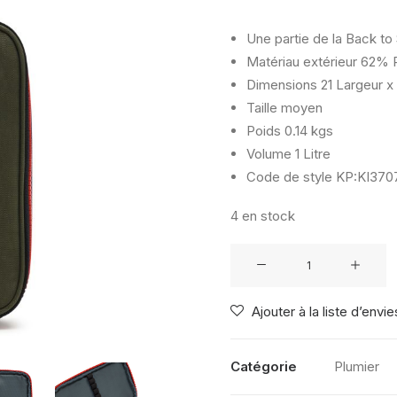
initia
était 
€ 34
Une partie de la Back to
Matériau extérieur
62% P
Dimensions
21 Largeur x
Taille
moyen
Poids
0.14 kgs
Volume
1 Litre
Code de style
KP:KI3707
4 en stock
quantité
de
KIPLING
Ajouter à la liste d’envie
50
PENS
SEAWEED
Catégorie
Plumier
GREEN