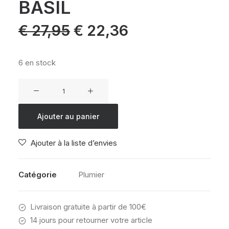
BASIL
Le
Le
€
27,95
€
22,36
prix
prix
initial
actuel
était :
est :
€ 27,95.
€ 22,36.
6 en stock
quantité
de
DAKINE
Ajouter au panier
SCHOOL
CASE
Ajouter à la liste d’envies
XL
MULLED
BASIL
Catégorie
Plumier
Livraison gratuite à partir de 100€
14 jours pour retourner votre article