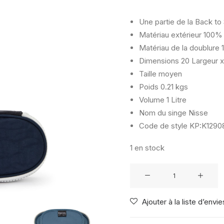
Une partie de la Back to
Matériau extérieur
100% 
Matériau de la doublure
1
Dimensions
20 Largeur x
Taille
moyen
Poids
0.21 kgs
Volume
1 Litre
Nom du singe
Nisse
Code de style
KP:K12908
1 en stock
quantité
de
KIPLING
Ajouter à la liste d’envie
DUOBOX
TRUE