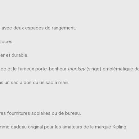
le avec deux espaces de rangement.
’accès.
er et durable.
ance et le fameux porte-bonheur
monkey
(singe) emblématique de
ans un sac à dos ou un sac à main.
tres fournitures scolaires ou de bureau.
omme cadeau original pour les amateurs de la marque Kipling.