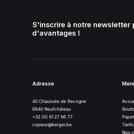
S'inscrire à notre newsletter 
d'avantages !
Adresse
Men
40 Chaussée de Recogne
Accue
6840 Neufchâteau
Bouti
+32 (0) 61 27 96 77
Papet
copieur@kerger.be
Tarif
Nos c