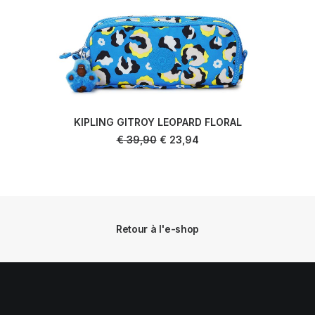
KIPLING GITROY LEOPARD FLORAL
AJOUTER AU PANIER
Le
Le
€
39,90
€
23,94
prix
prix
initial
actuel
était :
est :
€ 39,90.
€ 23,94.
Retour à l'e-shop