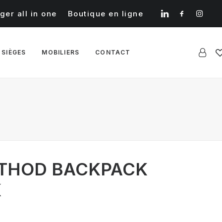
ger all in one
Boutique en ligne
 SIÈGES
MOBILIERS
CONTACT
ETHOD BACKPACK
K