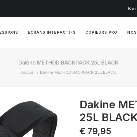
Ker
RESSIONS
ECRANS INTERACTIFS
COPIEURS PRO
NOS
Dakine METHOD BACKPACK 25L BLACK
Accueil
Dakine METHOD BACKPACK 25L BLACK
Dakine M
25L BLAC
€
79,95