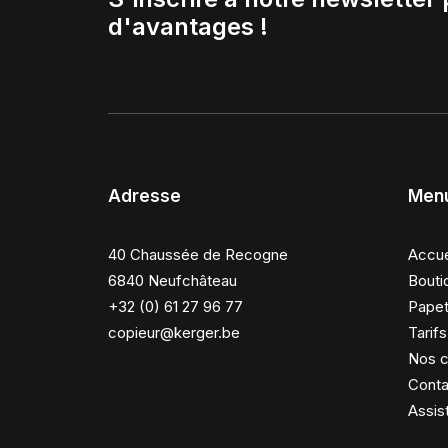
d'avantages !
Adresse
Men
40 Chaussée de Recogne
Accue
6840 Neufchâteau
Bouti
+32 (0) 61 27 96 77
Papet
copieur@kerger.be
Tarif
Nos c
Conta
Assis