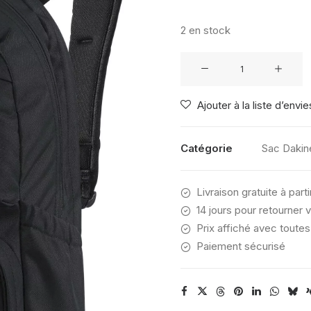
2 en stock
quantité
de
Dakine
Ajouter à la liste d’envie
METHOD
BACKPACK
25L
Catégorie
Sac Dakin
BLACK
Livraison gratuite à part
14 jours pour retourner v
Prix affiché avec toutes
Paiement sécurisé