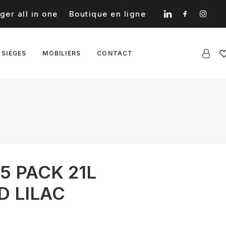
ger all in one
Boutique en ligne
 SIÈGES
MOBILIERS
CONTACT
5 PACK 21L
D LILAC