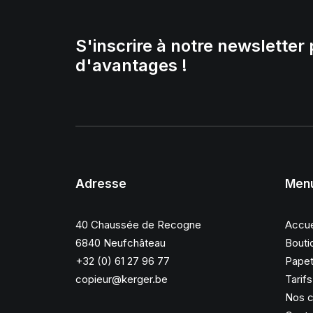
S'inscrire à notre newsletter 
d'avantages !
Adresse
Men
40 Chaussée de Recogne
Accue
6840 Neufchâteau
Bouti
+32 (0) 61 27 96 77
Papet
copieur@kerger.be
Tarif
Nos c