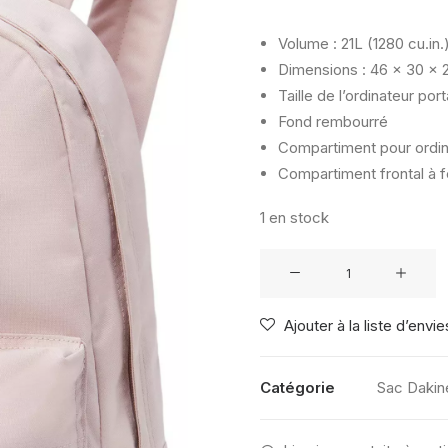
Volume : 21L (1280 cu.in.
Dimensions : 46 x 30 x 2
Taille de l’ordinateur port
Fond rembourré
Compartiment pour ordin
Compartiment frontal à f
1 en stock
quantité
de
DAKINE
Ajouter à la liste d’envie
365
PACK
21L
Catégorie
Sac Dakin
BURNISHED
LILAC