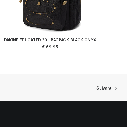
DAKINE EDUCATED 30L BACPACK BLACK ONYX
D
AJOUTER AU PANIER
€
69,95
Suivant