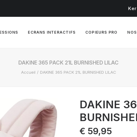
Ker
RESSIONS
ECRANS INTERACTIFS
COPIEURS PRO
NOS
DAKINE 365 PACK 21L BURNISHED LILAC
Accueil
DAKINE 365 PACK 21L BURNISHED LILAC
DAKINE 36
BURNISHE
€
59,95