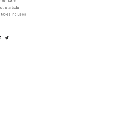
ir de 100€
otre article
 taxes incluses