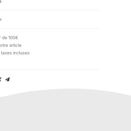
s
e
ir de 100€
otre article
 taxes incluses