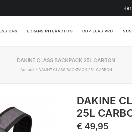
Ker
RESSIONS
ECRANS INTERACTIFS
COPIEURS PRO
NOS
DAKINE CLASS BACKPACK 25L CARBON
Accueil
DAKINE CLASS BACKPACK 25L CARBON
DAKINE C
25L CARB
€
49,95