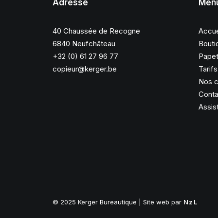
Adresse
Men
40 Chaussée de Recogne
Accue
6840 Neufchâteau
Bouti
+32 (0) 61 27 96 77
Papet
copieur@kerger.be
Tarif
Nos c
Conta
Assis
© 2025 Kerger Bureautique | Site web par
NzL