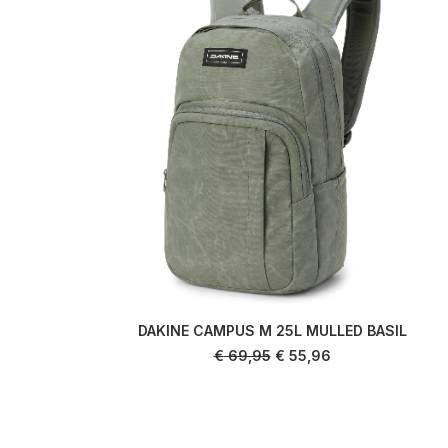
DAKINE CAMPUS M 25L MULLED BASIL
AJOUTER AU PANIER
Le
Le
€
69,95
€
55,96
prix
prix
initial
actuel
était :
est :
€ 69,95.
€ 55,96.