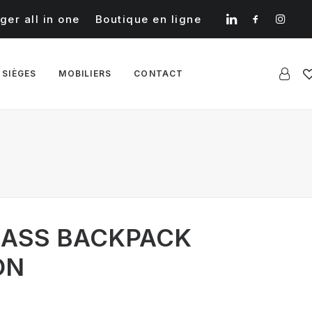
ger all in one
Boutique en ligne
 SIÈGES
MOBILIERS
CONTACT
LASS BACKPACK
ON