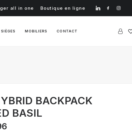
ger all in one
Boutique en ligne
 SIÈGES
MOBILIERS
CONTACT
YBRID BACKPACK
D BASIL
Le
96
prix