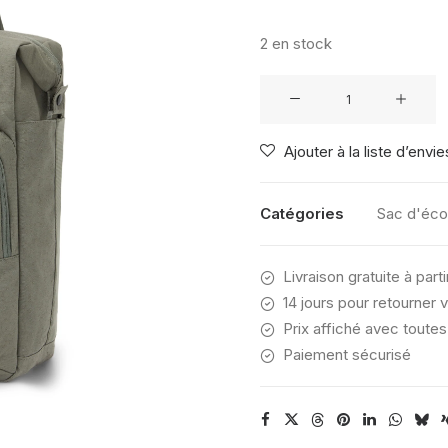
initia
était 
€ 89,
2 en stock
quantité
de
CAMPUS
Ajouter à la liste d’envie
HYBRID
BACKPACK
26L
Catégories
Sac d'éco
MULLED
BASIL
Livraison gratuite à part
14 jours pour retourner v
Prix affiché avec toutes
Paiement sécurisé