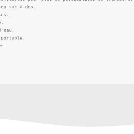
ou sac à dos.

us.

.

'eau.

portable.

s.
