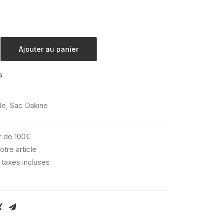
l
actuel
:
est :
95.
€ 71,96.
Ajouter au panier
s
le
,
Sac Dakine
ir de 100€
otre article
 taxes incluses