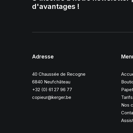
d'avantages !
Adresse
Men
40 Chaussée de Recogne
Accue
6840 Neufchâteau
Bouti
+32 (0) 61 27 96 77
Papet
copieur@kerger.be
Tarif
Nos c
Conta
Assis