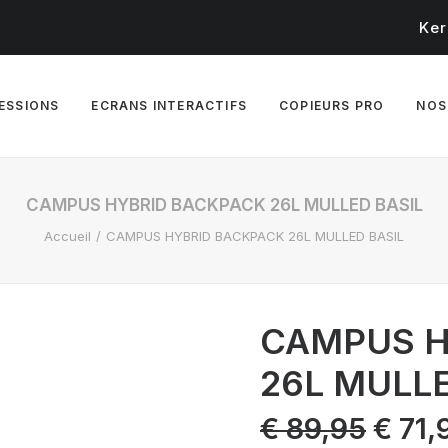
Ker
RESSIONS
ECRANS INTERACTIFS
COPIEURS PRO
NOS
CAMPUS HYBRID BACKPACK 26L MULLED BASIL
Accueil
CAMPUS HYBRID BACKPACK 26L MULLED BASIL
CAMPUS H
26L MULLE
Le
€
89,95
€
71,
prix