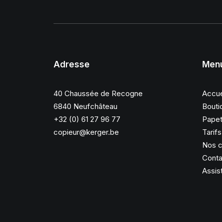
Adresse
Men
40 Chaussée de Recogne
Accue
6840 Neufchâteau
Bouti
+32 (0) 61 27 96 77
Papet
copieur@kerger.be
Tarif
Nos c
Conta
Assis