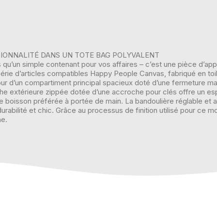
IONNALITÉ DANS UN TOTE BAG POLYVALENT
us qu’un simple contenant pour vos affaires – c’est une pièce d’a
e série d’articles compatibles Happy People Canvas, fabriqué en to
autour d’un compartiment principal spacieux doté d’une fermeture m
che extérieure zippée dotée d’une accroche pour clés offre un e
 boisson préférée à portée de main. La bandoulière réglable et amo
s durabilité et chic. Grâce au processus de finition utilisé pour c
he.