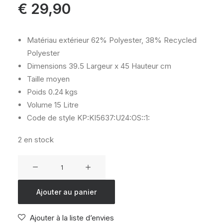
€
29,90
Matériau extérieur
62% Polyester, 38% Recycled
Polyester
Dimensions
39.5 Largeur x 45 Hauteur cm
Taille
moyen
Poids
0.24 kgs
Volume
15 Litre
Code de style
KP:KI5637:U24:OS::1:
2 en stock
quantité
de
KIPLING
Ajouter au panier
SUPER
TABOO
Ajouter à la liste d’envies
VIP