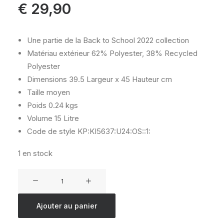
€
29,90
Une partie de la Back to School 2022 collection
Matériau extérieur
62% Polyester, 38% Recycled
Polyester
Dimensions
39.5 Largeur x 45 Hauteur cm
Taille
moyen
Poids
0.24 kgs
Volume
15 Litre
Code de style
KP:KI5637:U24:OS::1:
1 en stock
quantité
de
KIPLING
Ajouter au panier
SUPER
TABOO