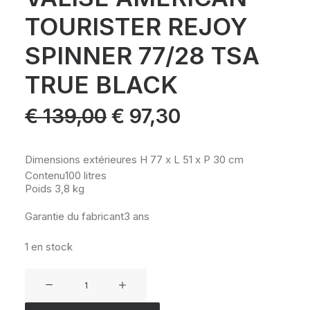
TOURISTER REJOY
SPINNER 77/28 TSA
TRUE BLACK
Le
Le
€
139,00
€
97,30
prix
prix
initial
actuel
était :
est :
€ 139,00.
€ 97,30.
Dimensions extérieures
H 77 x L 51 x P 30 cm
Contenu
100 litres
Poids
3,8 kg
Garantie du fabricant
3 ans
1 en stock
quantité
de
VALISE