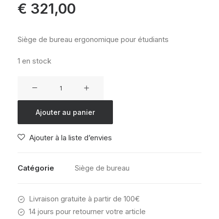
€
321,00
Siège de bureau ergonomique pour étudiants
1 en stock
quantité
de
Siège
Ajouter au panier
de
bureau
Ajouter à la liste d’envies
ergonomique
Student
Catégorie
Siège de bureau
Livraison gratuite à partir de 100€
14 jours pour retourner votre article