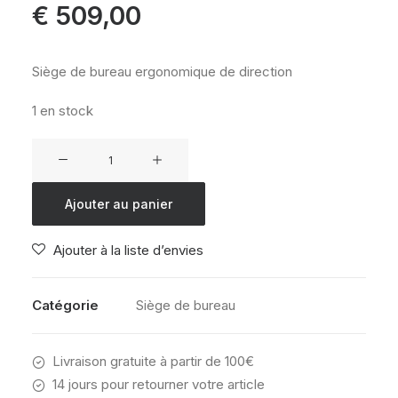
€
509,00
Siège de bureau ergonomique de direction
1 en stock
quantité
de
Siège
Ajouter au panier
de
bureau
Ajouter à la liste d’envies
ergonomique
Luis
Catégorie
Siège de bureau
Livraison gratuite à partir de 100€
14 jours pour retourner votre article