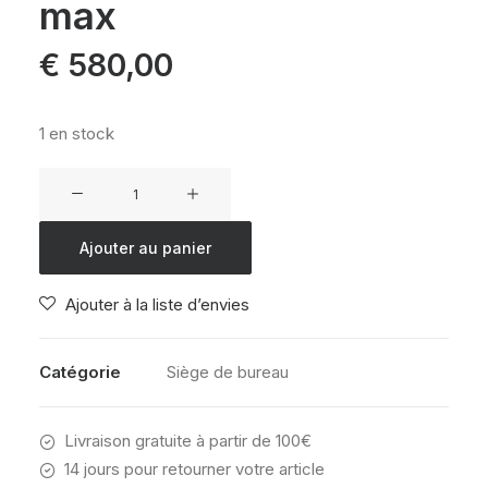
max
€
580,00
1 en stock
quantité
de
Siège
Ajouter au panier
de
bureau
Ajouter à la liste d’envies
ergonomique
Confort
max
Catégorie
Siège de bureau
Livraison gratuite à partir de 100€
14 jours pour retourner votre article