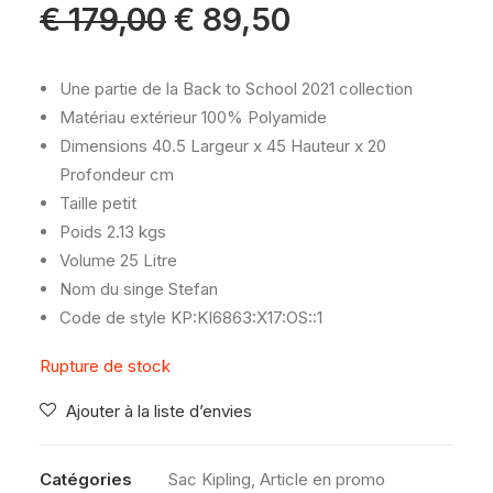
Le
Le
€
179,00
€
89,50
prix
prix
initial
actuel
était :
est :
€ 179,00.
€ 89,50.
Une partie de la Back to School 2021 collection
Matériau extérieur
100% Polyamide
Dimensions
40.5 Largeur x 45 Hauteur x 20
Profondeur cm
Taille
petit
Poids
2.13 kgs
Volume
25 Litre
Nom du singe
Stefan
Code de style
KP:KI6863:X17:OS::1
Rupture de stock
Ajouter à la liste d’envies
Catégories
Sac Kipling
,
Article en promo