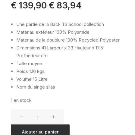
Le
Le
€
139,90
€
83,94
prix
prix
initial
actuel
était :
est :
€ 139,90.
€ 83,94.
Une partie de la Back To School collection
Matériau extérieur
100% Polyamide
Matériau de la doublure
100% Recycled Polyester
Dimensions
41 Largeur x 33 Hauteur x 17.5
Profondeur cm
Taille
moyen
Poids
1.16 kgs
Volume
15 Litre
Nom du singe
silas
1 en stock
quantité
de
Kipling
Ajouter au panier
PREPPY