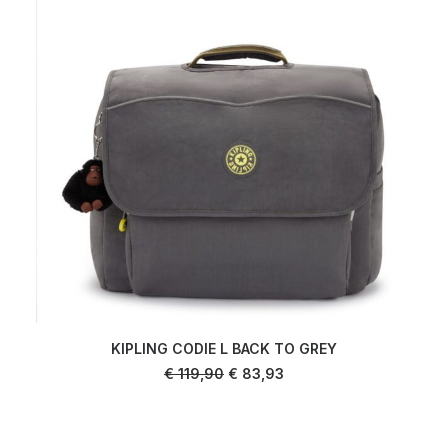
KIPLING CODIE L BACK TO GREY
AJOUTER AU PANIER
Le
Le
€
119,90
€
83,93
prix
prix
initial
actuel
était :
est :
€ 119,90.
€ 83,93.