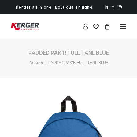
Kerger all in one
Boutique en ligne
PADDED PAK’R FULL TANL BLUE
Accueil
PADDED PAK’R FULL TANL BLUE