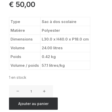
€
50,00
Type
Sac à dos scolaire
Matière
Polyester
Dimensions
L30.0 x H40.0 x P18.0 cm
Volume
24.00 litres
Poids
0.42 kg
Volume / poids
57.1 litres/kg
1 en stock
quantité
de
PADDED
Ajouter au panier
PAK'R
FULL