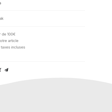
s
ak
ir de 100€
otre article
 taxes incluses