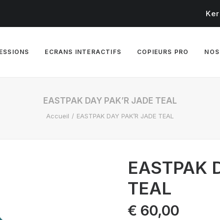
Ker
RESSIONS
ECRANS INTERACTIFS
COPIEURS PRO
NOS
EASTPAK DAY PAK’R JADE TEAL
Accueil
EASTPAK DAY PAK’R JADE TEAL
EASTPAK D
TEAL
€
60,00