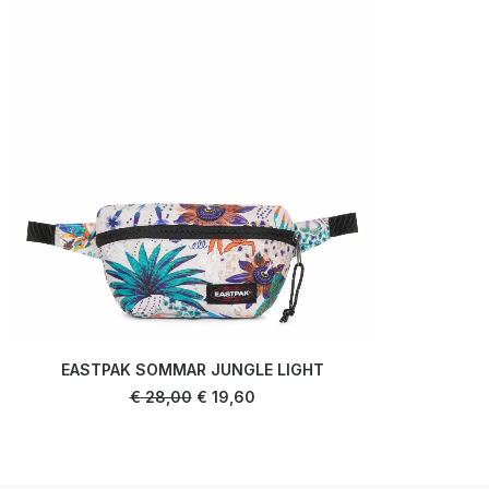
EASTPAK SOMMAR JUNGLE LIGHT
AJOUTER AU PANIER
Le
Le
€
28,00
€
19,60
prix
prix
initial
actuel
était :
est :
€ 28,00.
€ 19,60.