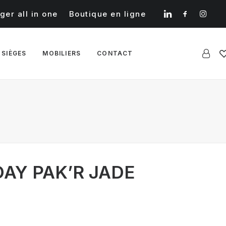
ger all in one
Boutique en ligne
 SIÈGES
MOBILIERS
CONTACT
AY PAK’R JADE