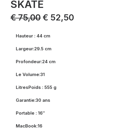
SKATE
Le
Le
€
75,00
€
52,50
prix
prix
initial
actuel
était :
est :
€ 75,00.
€ 52,50.
Hauteur : 44 cm
Largeur:29.5 cm
Profondeur:24 cm
Le Volume:31
LitresPoids : 555 g
Garantie:30 ans
Portable : 16″
MacBook:16