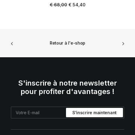
AJOUTER AU PANIER
Le
Le
€
68,00
€
54,40
prix
prix
initial
actuel
était :
est :
€ 68,00.
€ 54,40.
Retour à l'e-shop
S'inscrire à notre newsletter
pour profiter d'avantages !