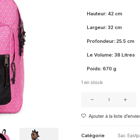
Hauteur: 42 cm
Largeur: 32 cm
Profondeur: 25.5 cm
Le Volume: 38 Litres
Poids: 670 g
1 en stock
quantité
de
PINNACLE
Ajouter à la liste d’envie
REFLEKS
METAL
PINK
Catégorie
Sac Eastp