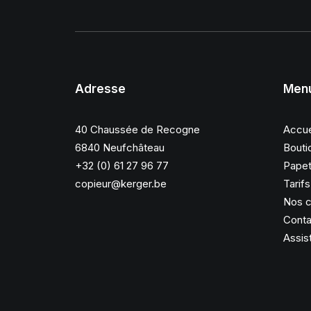
Adresse
Men
40 Chaussée de Recogne
Accue
6840 Neufchâteau
Bouti
+32 (0) 61 27 96 77
Papet
copieur@kerger.be
Tarif
Nos c
Conta
Assis