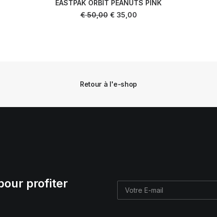
EASTPAK ORBIT PEANUTS PINK
AJOUTER AU PANIER
Le
Le
€
50,00
€
35,00
prix
prix
initial
actuel
était :
est :
€ 50,00.
€ 35,00.
Retour à l'e-shop
pour profiter