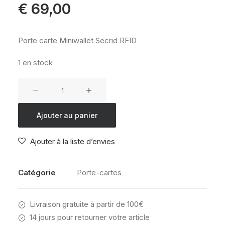
€
69,00
Porte carte Miniwallet Secrid RFID
1 en stock
quantité
de
Miniwallet
Ajouter au panier
Secrid
MM
Ajouter à la liste d’envies
bright
green
Catégorie
Porte-cartes
Livraison gratuite à partir de 100€
14 jours pour retourner votre article