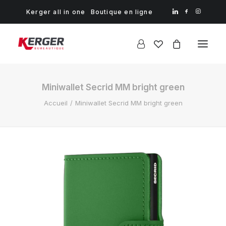
Kerger all in one
Boutique en ligne
Miniwallet Secrid MM bright green
Accueil
Miniwallet Secrid MM bright green