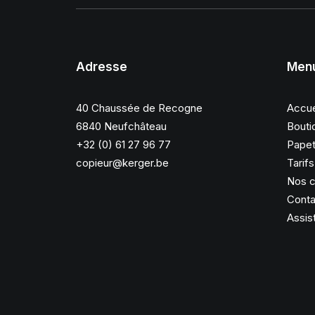
Adresse
Men
40 Chaussée de Recogne
Accue
6840 Neufchâteau
Bouti
+32 (0) 61 27 96 77
Papet
copieur@kerger.be
Tarif
Nos c
Conta
Assis