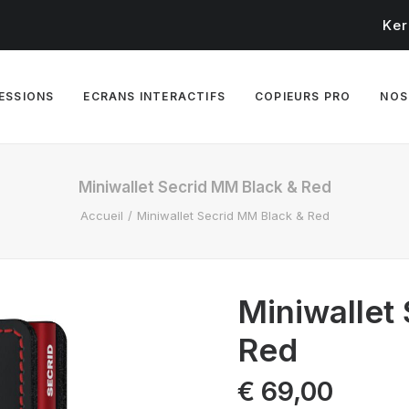
Ker
RESSIONS
ECRANS INTERACTIFS
COPIEURS PRO
NOS
Miniwallet Secrid MM Black & Red
Accueil
Miniwallet Secrid MM Black & Red
Miniwallet
Red
€
69,00