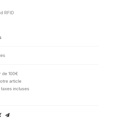
id RFID
s
tes
ir de 100€
otre article
 taxes incluses