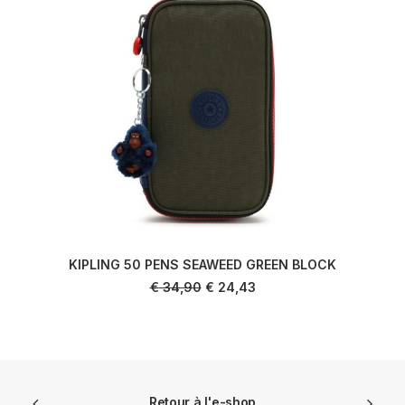
KIPLING 50 PENS SEAWEED GREEN BLOCK
AJOUTER AU PANIER
Le
Le
€
34,90
€
24,43
prix
prix
initial
actuel
était :
est :
€ 34,90.
€ 24,43.
Retour à l'e-shop