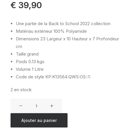
€
39,90
Une partie de la Back to School 2022 collection
Matériau extérieur
100% Polyamide
Dimensions
23 Largeur x 10 Hauteur x 7 Profondeur
cm
Taille
grand
Poids
0.13 kgs
Volume
1 Litre
Code de style
KP:K13564:QW5:OS::1:
2 en stock
quantité
de
KIPLING
Ajouter au panier
GITROY
PINK