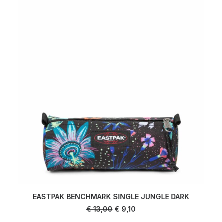
EASTPAK BENCHMARK SINGLE JUNGLE DARK
AJOUTER AU PANIER
Le
Le
€
13,00
€
9,10
prix
prix