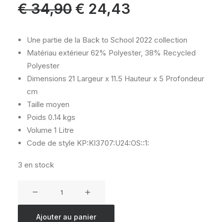
Le
Le
€
34,90
€
24,43
prix
prix
initial
actuel
était :
est :
€ 34,90.
€ 24,43.
Une partie de la Back to School 2022 collection
Matériau extérieur
62% Polyester, 38% Recycled
Polyester
Dimensions
21 Largeur x 11.5 Hauteur x 5 Profondeur
cm
Taille
moyen
Poids
0.14 kgs
Volume
1 Litre
Code de style
KP:KI3707:U24:OS::1:
3 en stock
quantité
de
KIPLING
Ajouter au panier
50