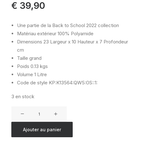
€
39,90
Une partie de la Back to School 2022 collection
Matériau extérieur
100% Polyamide
Dimensions
23 Largeur x 10 Hauteur x 7 Profondeur
cm
Taille
grand
Poids
0.13 kgs
Volume
1 Litre
Code de style
KP:K13564:QW5:OS::1:
3 en stock
quantité
de
Plumier
Ajouter au panier
Kipling
GITROY