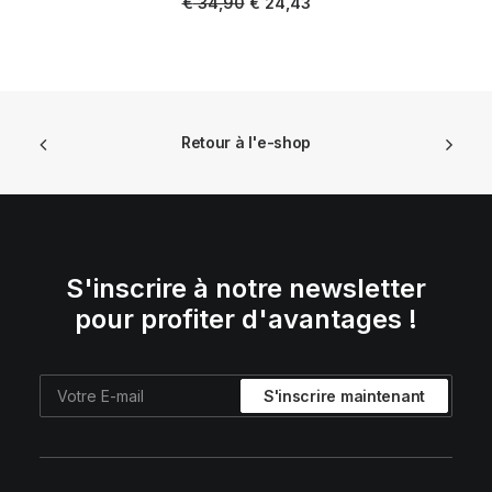
Le
Le
€
34,90
€
24,43
prix
prix
initial
actuel
était :
est :
€ 34,90.
€ 24,43.
Retour à l'e-shop
S'inscrire à notre newsletter
pour profiter d'avantages !