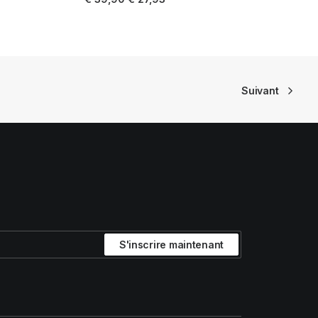
prix
prix
initial
actuel
était :
est :
€ 39,90.
€ 27,93.
Suivant