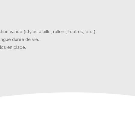
n variée (stylos à bille, rollers, feutres, etc.).
ongue durée de vie.
los en place.