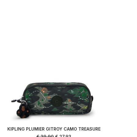
KIPLING PLUMIER GITROY CAMO TREASURE
EAS
LIRE LA SUITE
Le
Le
€
39,90
€
27,93