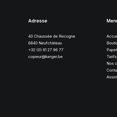
Adresse
Men
40 Chaussée de Recogne
Accue
6840 Neufchâteau
Bouti
+32 (0) 61 27 96 77
Papet
copieur@kerger.be
Tarif
Nos c
Conta
Assis