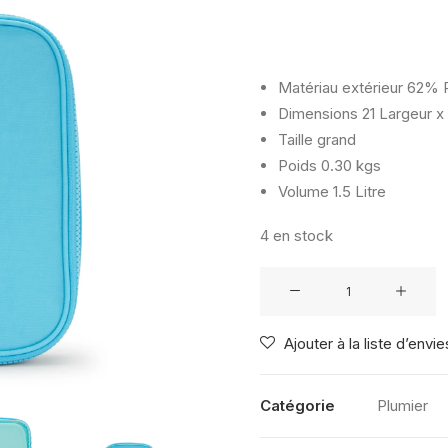
Matériau extérieur
62% P
Dimensions
21 Largeur x
Taille
grand
Poids
0.30 kgs
Volume
1.5 Litre
4 en stock
quantité
de
KIPLING
Ajouter à la liste d’envie
100
PENS
SPLASH
Catégorie
Plumier
BLUE