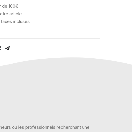
ir de 100€
otre article
 taxes incluses
onneurs ou les professionnels recherchant une